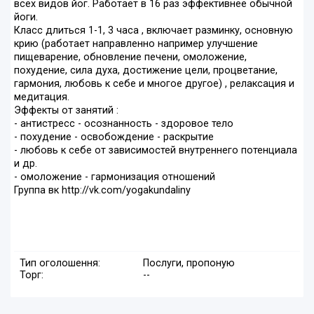
всех видов йог. Работает в 16 раз эффективнее обычной
йоги.
Класс длиться 1-1, 3 часа , включает разминку, основную
крию (работает направленно например улучшение
пищеварение, обновление печени, омоложение,
похудение, сила духа, достижение цели, процветание,
гармония, любовь к себе и многое другое) , релаксация и
медитация.
Эффекты от занятий :
- антистресс - осознанность - здоровое тело
- похудение - освобождение - раскрытие
- любовь к себе от зависимостей внутреннего потенциала
и др.
- омоложение - гармонизация отношений
Группа вк http://vk.com/yogakundaliny
Тип оголошення:
Послуги, пропоную
Торг:
--