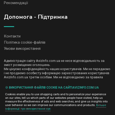
Рекомендації
Допомога - Підтримка
Контакти
Політика cookie-файлів
Умови використання
Адміністрація сайту AvizInfo.com.ua не несе відповідальність за
зміст розміщених оголошень.
Ми цінуємо конфіденційність наших користувачів. Ми не передаємо
і не продаємо особисту інформацію зареєстрованих користувачів
AvizInfo.com.ua третім особам. Ми не відповідаємо за правила
конфіденційності сайтів на які посилається AvizInfo.com.ua. На
деяких сторінках нашого сайту представлена реклама Google
🍪 ВИКОРИСТАННЯ ФАЙЛІВ COOKIE НА САЙТІAVIZINFO.COM.UA
Adsense Advertising Network. Щоб дізнатися детальніше про
натисніть тут
правила конфіденційності Google
.
Cookies enable you to use shopping carts and to personalize your experience
on our sites, tell us which parts of our websites people have visited, help us
measure the effectiveness of ads and web searches, and give us insights into
user behavior so we can improve our communications and products.
Більше
інформації про використання кук