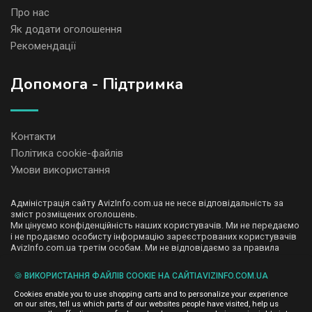
Про нас
Як додати оголошення
Рекомендації
Допомога - Підтримка
Контакти
Політика cookie-файлів
Умови використання
Адміністрація сайту AvizInfo.com.ua не несе відповідальність за
зміст розміщених оголошень.
Ми цінуємо конфіденційність наших користувачів. Ми не передаємо
і не продаємо особисту інформацію зареєстрованих користувачів
AvizInfo.com.ua третім особам. Ми не відповідаємо за правила
конфіденційності сайтів на які посилається AvizInfo.com.ua. На
деяких сторінках нашого сайту представлена реклама Google
🍪 ВИКОРИСТАННЯ ФАЙЛІВ COOKIE НА САЙТІAVIZINFO.COM.UA
Adsense Advertising Network. Щоб дізнатися детальніше про
натисніть тут
правила конфіденційності Google
.
Cookies enable you to use shopping carts and to personalize your experience
on our sites, tell us which parts of our websites people have visited, help us