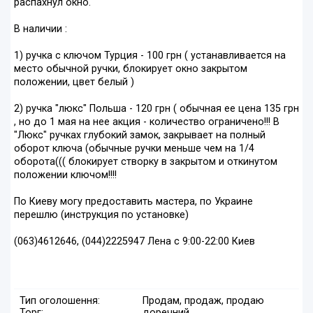
распахнул окно.
В наличии :
1) ручка с ключом Турция - 100 грн ( устанавливается на
место обычной ручки, блокирует окно закрытом
положении, цвет белый )
2) ручка "люкс" Польша - 120 грн ( обычная ее цена 135 грн
, но до 1 мая на нее акция - количество ограничено!!! В
"Люкс" ручках глубокий замок, закрывает на полный
оборот ключа (обычные ручки меньше чем на 1/4
оборота((( блокирует створку в закрытом и откинутом
положении ключом!!!!
По Киеву могу предоставить мастера, по Украине
перешлю (инструкция по установке)
(063)4612646, (044)2225947 Лена с 9:00-22:00 Киев
Тип оголошення:
Продам, продаж, продаю
Торг:
доречний