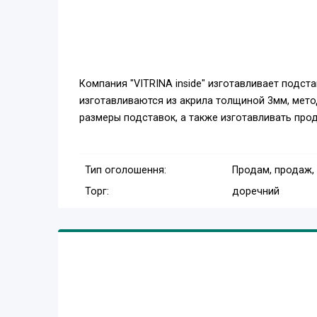
Компания "VITRINA inside" изготавливает подст
изготавливаются из акрила толщиной 3мм, мет
размеры подставок, а также изготавливать про
Тип оголошення:
Продам, продаж,
Торг:
доречний