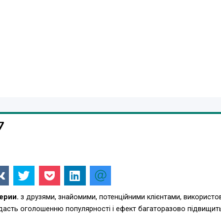
7
ерии.
з друзями, знайомими, потенційними клієнтами, використо
одасть оголошенню популярності і ефект багаторазово підвищит