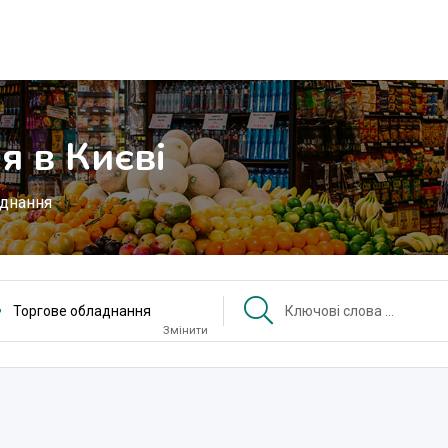
я в Києві
аднання
Торгове обладнання
Змінити