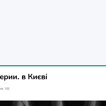
рии. в Києві
ов
: 102