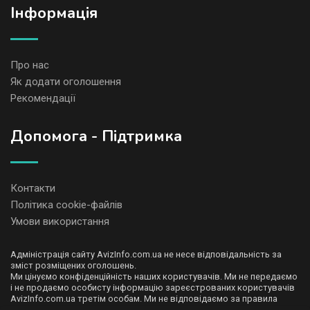
Iнформація
Про нас
Як додати оголошення
Рекомендації
Допомога - Підтримка
Контакти
Політика cookie-файлів
Умови використання
Адміністрація сайту AvizInfo.com.ua не несе відповідальність за
зміст розміщених оголошень.
Ми цінуємо конфіденційність наших користувачів. Ми не передаємо
і не продаємо особисту інформацію зареєстрованих користувачів
AvizInfo.com.ua третім особам. Ми не відповідаємо за правила
конфіденційності сайтів на які посилається AvizInfo.com.ua. На