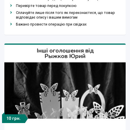
Перевірте товар перед покупкою
Сплачуйте лише після того як переконаєтеся, що товар
відповідає опису і вашим вимогам
Бажано провести операцію при свідках
Інші оголошення від
Рыжков Юрий
10 грн.
250 грн.
250 грн.
250 грн.
50 грн.
50 грн.