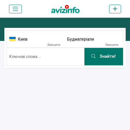
Киев
Будматеріали
Змінити
Змінити
Знайти!