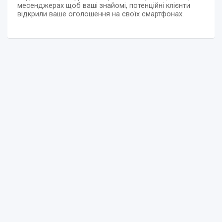
месенджерах щоб ваші знайомі, потенційні клієнти
відкрили ваше оголошення на своїх смартфонах.