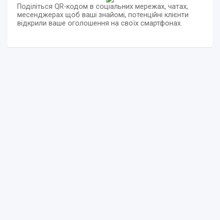
Поділіться QR-кодом в соціальних мережах, чатах,
месенджерах щоб ваші знайомі, потенційні клієнти
відкрили ваше оголошення на своїх смартфонах.