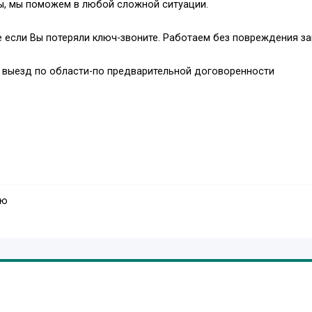
ры, мы поможем в любой сложной ситуации.
же если Вы потеряли ключ-звоните. Работаем без повреждения за
 выезд по области-по предварительной договоренности
ую