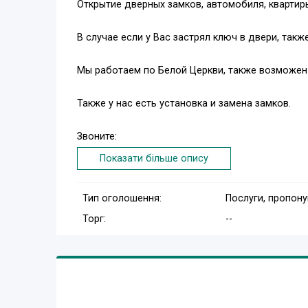
Открытие дверных замков, автомобиля, кварти
В случае если у Вас застрял ключ в двери, так
Мы работаем по Белой Церкви, также возможен
Также у нас есть установка и замена замков.
Звоните:
Показати більше опису
(099) 648-96-66
(097) 498-96-66
Тип оголошення:
Послуги, пропон
(063) 848-96-66
Торг:
--