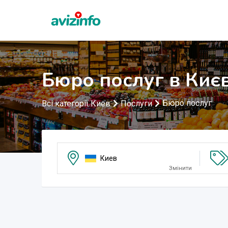
Бюро послуг в Києв
Бюро послуг
Всі категорії Киев
Послуги
Киев
Змінити