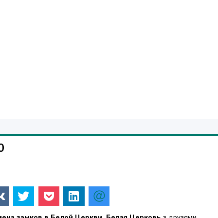
0
мена замков в Белой Церкви, Белая Церковь
з друзями,