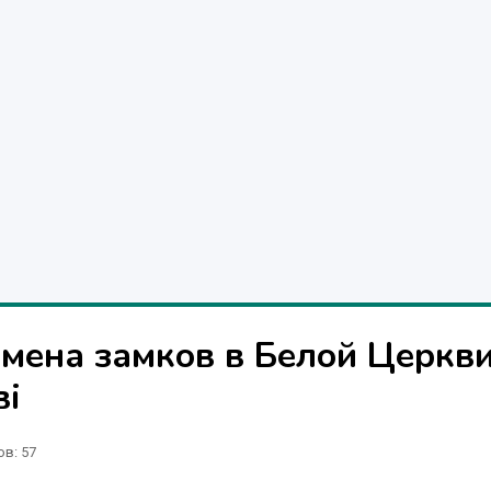
мена замков в Белой Церкви
ві
ов
: 57