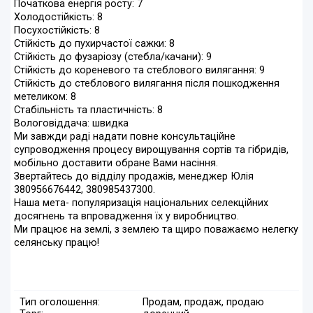
Початкова енергія росту: 7
Холодостійкість: 8
Посухостійкість: 8
Стійкість до пухирчастої сажки: 8
Стійкість до фузаріозу (стебла/качани): 9
Стійкість до кореневого та стеблового вилягання: 9
Стійкість до стеблового вилягання після пошкодження
метеликом: 8
Стабільність та пластичність: 8
Вологовіддача: швидка
Ми завжди раді надати повне консультаційне
супроводження процесу вирощування сортів та гібридів,
мобільно доставити обране Вами насіння.
Звертайтесь до відділу продажів, менеджер Юлія
380956676442, 380985437300.
Наша мета- популяризація національних селекційних
досягнень та впровадження їх у виробництво.
Ми працює на землі, з землею та щиро поважаємо нелегку
селянську працю!
Тип оголошення:
Продам, продаж, продаю