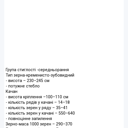
Група стиглості -середньорання
Тип зерна-кременисто-зубовидний
- висота – 230–245 см
- потужне стебло
Качан
- висота кріплення –100–110 см
- кількість рядів у качані – 14–18
- кількість зерен у ряду – 35–41
- кількість зерен у качані – 550–640
- повноцінне запилення
Зерно-маса 1000 зерен – 290–370