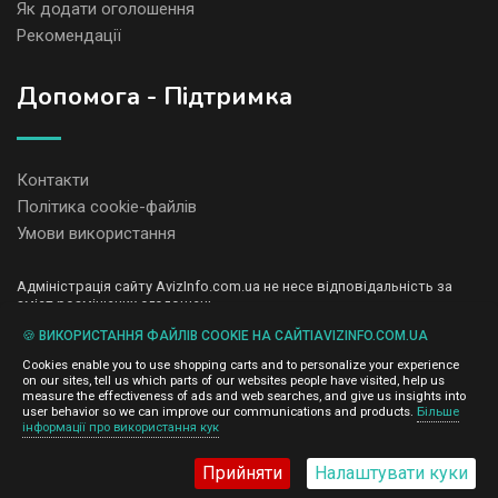
Як додати оголошення
Рекомендації
Допомога - Підтримка
Контакти
Політика cookie-файлів
Умови використання
Адміністрація сайту AvizInfo.com.ua не несе відповідальність за
зміст розміщених оголошень.
Ми цінуємо конфіденційність наших користувачів. Ми не передаємо
🍪 ВИКОРИСТАННЯ ФАЙЛІВ COOKIE НА САЙТІAVIZINFO.COM.UA
і не продаємо особисту інформацію зареєстрованих користувачів
AvizInfo.com.ua третім особам. Ми не відповідаємо за правила
Cookies enable you to use shopping carts and to personalize your experience
конфіденційності сайтів на які посилається AvizInfo.com.ua. На
on our sites, tell us which parts of our websites people have visited, help us
деяких сторінках нашого сайту представлена реклама Google
measure the effectiveness of ads and web searches, and give us insights into
Adsense Advertising Network. Щоб дізнатися детальніше про
user behavior so we can improve our communications and products.
Більше
натисніть тут
інформації про використання кук
правила конфіденційності Google
.
Прийняти
Налаштувати куки