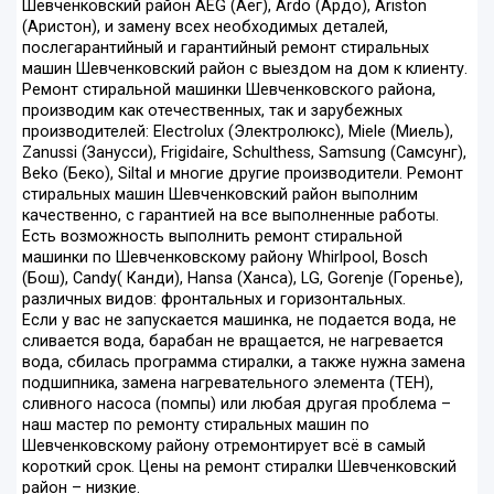
Шевченковский район AEG (Аег), Ardo (Ардо), Ariston
(Аристон), и замену всех необходимых деталей,
послегарантийный и гарантийный ремонт стиральных
машин Шевченковский район с выездом на дом к клиенту.
Ремонт стиральной машинки Шевченковского района,
производим как отечественных, так и зарубежных
производителей: Electrolux (Электролюкс), Miele (Миель),
Zanussi (Занусси), Frigidaire, Schulthess, Samsung (Самсунг),
Beko (Беко), Siltal и многие другие производители. Ремонт
стиральных машин Шевченковский район выполним
качественно, с гарантией на все выполненные работы.
Есть возможность выполнить ремонт стиральной
машинки по Шевченковскому району Whirlpool, Bosch
(Бош), Candy( Канди), Hansa (Ханса), LG, Gorenje (Горенье),
различных видов: фронтальных и горизонтальных.
Если у вас не запускается машинка, не подается вода, не
сливается вода, барабан не вращается, не нагревается
вода, сбилась программа стиралки, а также нужна замена
подшипника, замена нагревательного элемента (ТЕН),
сливного насоса (помпы) или любая другая проблема –
наш мастер по ремонту стиральных машин по
Шевченковскому району отремонтирует всё в самый
короткий срок. Цены на ремонт стиралки Шевченковский
район – низкие.