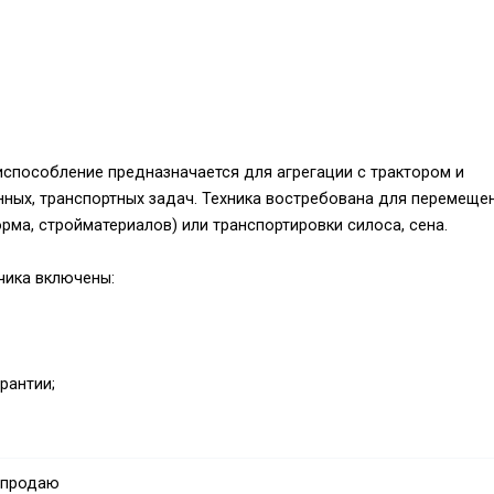
испособление предназначается для агрегации с трактором и
нных, транспортных задач. Техника востребована для перемеще
орма, стройматериалов) или транспортировки силоса, сена.
чика включены:
рантии;
тели, шплинты.
ный (сварная коробка с заклепками). Листы и стойким имеют
 продаю