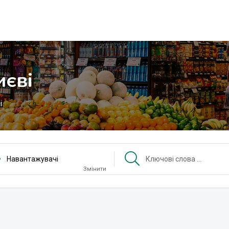
иєві
і
Навантажувачі
Змінити