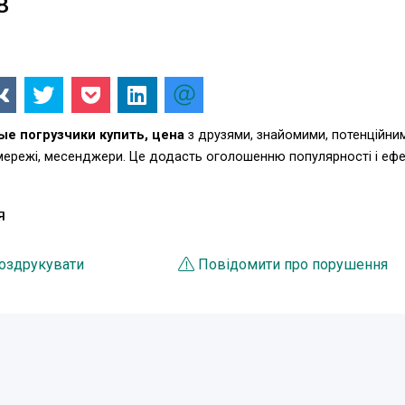
8
е погрузчики купить, цена
з друзями, знайомими, потенційни
 мережі, месенджери. Це додасть оголошенню популярності і еф
Я
оздрукувати
Повідомити про порушення