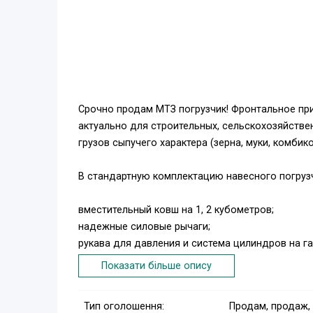
Срочно продам МТЗ погрузчик! Фронтальное пр
актуально для строительных, сельскохозяйстве
грузов сыпучего характера (зерна, муки, комбик
В стандартную комплектацию навесного погруз
вместительный ковш на 1, 2 кубометров;
надежные силовые рычаги;
рукава для давления и система цилиндров на га
детали для крепежа – тройники, болты, соедини
Показати більше опису
Ковш поднимается на высоту более 4, 6 м, проч
Тип оголошення:
Продам, продаж,
толщину 5 мм.