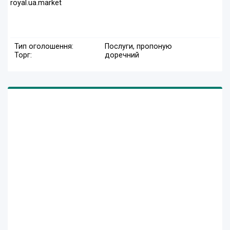
royal.ua.market
Тип оголошення:
Послуги, пропоную
Торг:
доречний