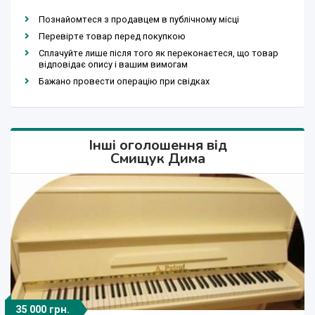
Познайомтеся з продавцем в публічному місці
Перевірте товар перед покупкою
Сплачуйте лише після того як переконаєтеся, що товар
відповідає опису і вашим вимогам
Бажано провести операцію при свідках
Інші оголошення від
Смищук Дима
35 000 грн.
35 000 грн.
27 000 грн.
27 000 грн.
35 000 грн.
5 500 грн.
5 500 грн.
777 грн.
777 грн.
45 грн.