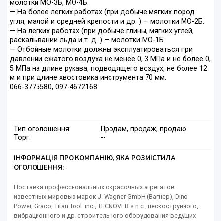
молотки МО-3Б, МО-4Б.
— На более легких работах (при добыче мягких пород
угля, малой и средней крепости и др. ) — молотки МО-2Б.
— На легких работах (при добыче глины, мягких углей,
раскалывании льда и т. д. ) — молотки МО-1Б.
— Отбойные молотки должны эксплуатироваться при
давлении сжатого воздуха не менее 0, 3 МПа и не более 0,
5 МПа на длине рукава, подводящего воздух, не более 12
м и при длине хвостовика инструмента 70 мм.
066-3775580, 097-4672168
Тип оголошення:
Продам, продаж, продаю
Торг:
--
ІНФОРМАЦІЯ ПРО КОМПАНІЮ, ЯКА РОЗМІСТИЛА
ОГОЛОШЕННЯ:
Поставка профессиональных окрасочных агрегатов
известных мировых марок J. Wagner GmbH (Вагнер), Dino
Power, Graco, Titan Tool. inc., TECNOVER s.n.c., пескоструйного,
вибрационного и др. строительного оборудования ведущих