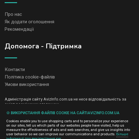
Про нас
Як додати оголошення
Рекомендації
Допомога - Підтримка
Контакти
Політика cookie-файлів
Умови використання
Адміністрація сайту AvizInfo.com.ua не несе відповідальність за
зміст розміщених оголошень.
Ми цінуємо конфіденційність наших користувачів. Ми не передаємо
🍪 ВИКОРИСТАННЯ ФАЙЛІВ COOKIE НА САЙТІAVIZINFO.COM.UA
і не продаємо особисту інформацію зареєстрованих користувачів
AvizInfo.com.ua третім особам. Ми не відповідаємо за правила
Cookies enable you to use shopping carts and to personalize your experience
конфіденційності сайтів на які посилається AvizInfo.com.ua. На
on our sites, tell us which parts of our websites people have visited, help us
деяких сторінках нашого сайту представлена реклама Google
measure the effectiveness of ads and web searches, and give us insights into
Adsense Advertising Network. Щоб дізнатися детальніше про
user behavior so we can improve our communications and products.
Більше
натисніть тут
інформації про використання кук