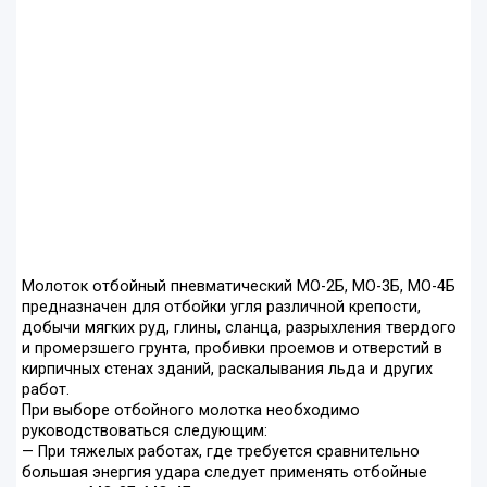
Молоток отбойный пневматический МО-2Б, МО-3Б, МО-4Б
предназначен для отбойки угля различной крепости,
добычи мягких руд, глины, сланца, разрыхления твердого
и промерзшего грунта, пробивки проемов и отверстий в
кирпичных стенах зданий, раскалывания льда и других
работ.
При выборе отбойного молотка необходимо
руководствоваться следующим:
— При тяжелых работах, где требуется сравнительно
большая энергия удара следует применять отбойные