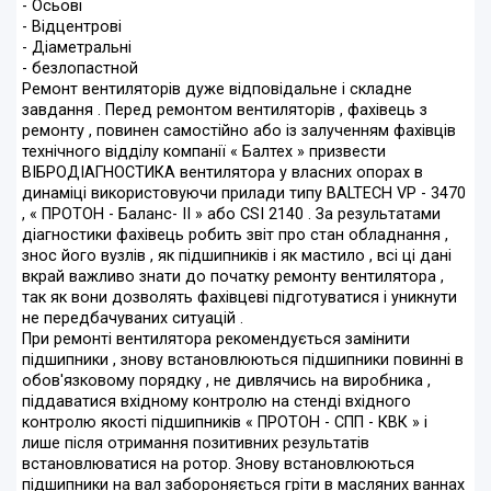
- Осьові
- Відцентрові
- Діаметральні
- безлопастной
Ремонт вентиляторів дуже відповідальне і складне
завдання . Перед ремонтом вентиляторів , фахівець з
ремонту , повинен самостійно або із залученням фахівців
технічного відділу компанії « Балтех » призвести
ВІБРОДІАГНОСТИКА вентилятора у власних опорах в
динаміці використовуючи прилади типу BALTECH VP - 3470
, « ПРОТОН - Баланс- II » або CSI 2140 . За результатами
діагностики фахівець робить звіт про стан обладнання ,
знос його вузлів , як підшипників і як мастило , всі ці дані
вкрай важливо знати до початку ремонту вентилятора ,
так як вони дозволять фахівцеві підготуватися і уникнути
не передбачуваних ситуацій .
При ремонті вентилятора рекомендується замінити
підшипники , знову встановлюються підшипники повинні в
обов'язковому порядку , не дивлячись на виробника ,
піддаватися вхідному контролю на стенді вхідного
контролю якості підшипників « ПРОТОН - СПП - КВК » і
лише після отримання позитивних результатів
встановлюватися на ротор. Знову встановлюються
підшипники на вал забороняється гріти в масляних ваннах