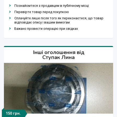
Познайомтеся з продавцем в публічному місці
Перевірте товар перед покупкою
Сплачуйте лише після того як переконаєтеся, що товар
відповідає опису і вашим вимогам
Бажано провести операцію при свідках
Інші оголошення від
Ступак Лина
150 грн.
12 000 грн.
1 300 грн.
4 500 грн.
2 900 грн.
1 300 грн.
380 грн.
67 500 $
100 грн.
380 грн.
400 $